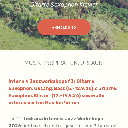
Gitarre Saxophon Klavier
ANMELDUNG
MUSIK. INSPIRATION. URLAUB.
Intensiv Jazzworkshops für Gitarre,
Saxophon, Gesang, Bass (5.-12.9.26) &
Gitarre,
Saxophon, Klavier (12.-19.9.26)
sowie alle
interessierten Musiker*innen
Die 11.
Toskana Intensiv Jazz Workshops
2026
richten sich an fortgeschrittene Gitarristen,